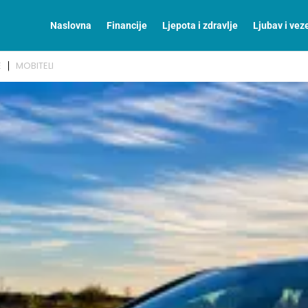
Naslovna
Financije
Ljepota i zdravlje
Ljubav i vez