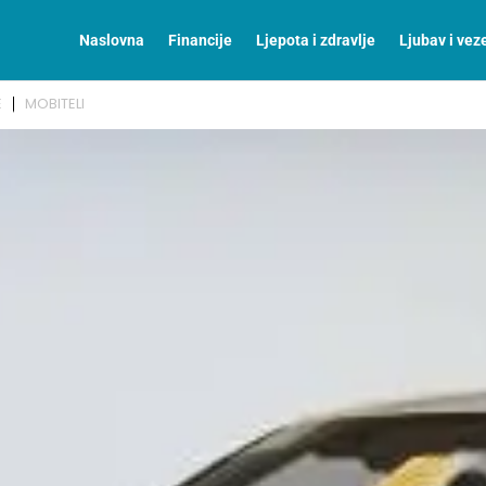
Naslovna
Financije
Ljepota i zdravlje
Ljubav i vez