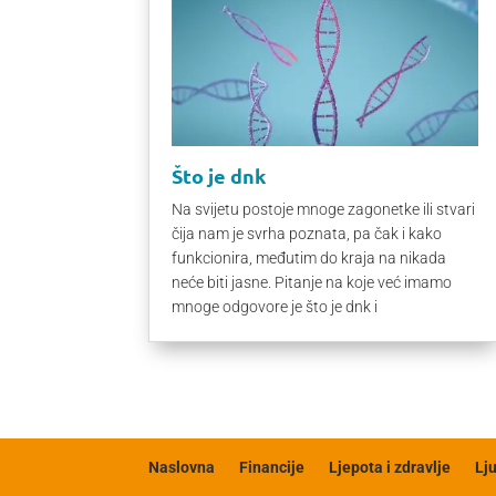
Što je dnk
Na svijetu postoje mnoge zagonetke ili stvari
čija nam je svrha poznata, pa čak i kako
funkcionira, međutim do kraja na nikada
neće biti jasne. Pitanje na koje već imamo
mnoge odgovore je što je dnk i
Naslovna
Financije
Ljepota i zdravlje
Lj