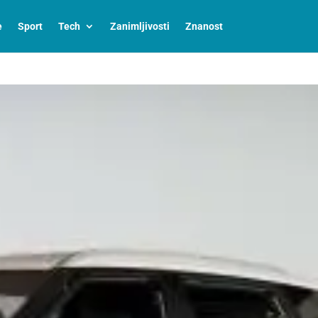
e
Sport
Tech
Zanimljivosti
Znanost