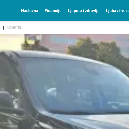
Naslovna
Financije
Ljepota i zdravlje
Ljubav i vez