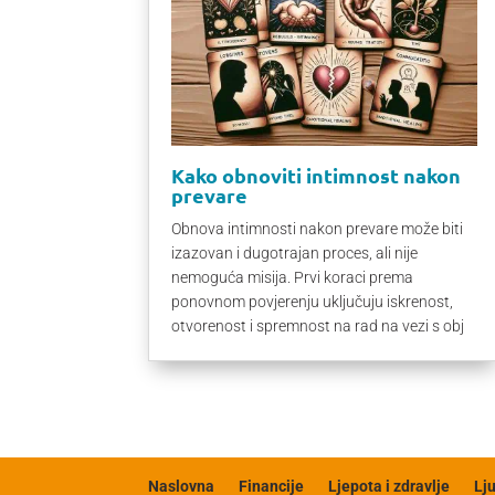
Kako obnoviti intimnost nakon
prevare
Obnova intimnosti nakon prevare može biti
izazovan i dugotrajan proces, ali nije
nemoguća misija. Prvi koraci prema
ponovnom povjerenju uključuju iskrenost,
otvorenost i spremnost na rad na vezi s obj
Naslovna
Financije
Ljepota i zdravlje
Lj