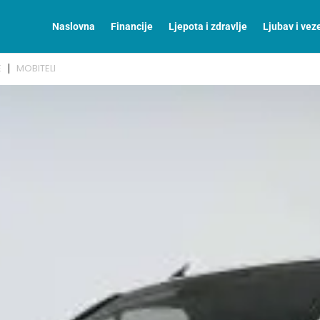
Naslovna
Financije
Ljepota i zdravlje
Ljubav i vez