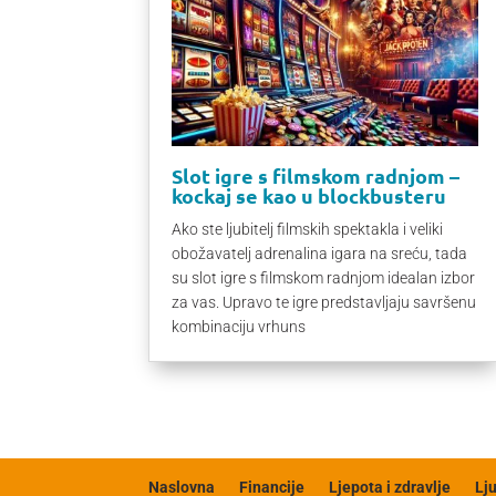
Slot igre s filmskom radnjom –
kockaj se kao u blockbusteru
Ako ste ljubitelj filmskih spektakla i veliki
obožavatelj adrenalina igara na sreću, tada
su slot igre s filmskom radnjom idealan izbor
za vas. Upravo te igre predstavljaju savršenu
kombinaciju vrhuns
Naslovna
Financije
Ljepota i zdravlje
Lj