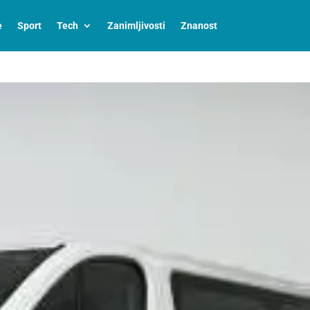
e
Sport
Tech
Zanimljivosti
Znanost