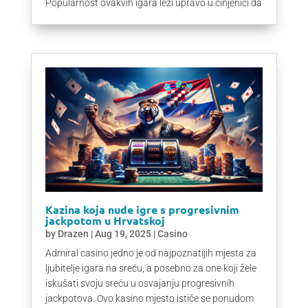
Popularnost ovakvih igara leži upravo u činjenici da
Kazina koja nude igre s progresivnim
jackpotom u Hrvatskoj
by
Drazen
|
Aug 19, 2025
|
Casino
Admiral casino jedno je od najpoznatijih mjesta za
ljubitelje igara na sreću, a posebno za one koji žele
iskušati svoju sreću u osvajanju progresivnih
jackpotova. Ovo kasino mjesto ističe se ponudom