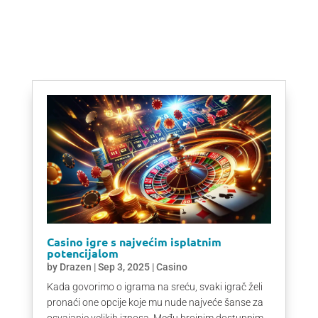
Casino igre s najvećim isplatnim
potencijalom
by
Drazen
|
Sep 3, 2025
|
Casino
Kada govorimo o igrama na sreću, svaki igrač želi
pronaći one opcije koje mu nude najveće šanse za
osvajanje velikih iznosa. Među brojnim dostupnim