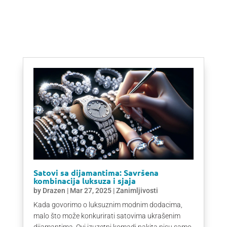
Satovi sa dijamantima: Savršena
kombinacija luksuza i sjaja
by
Drazen
|
Mar 27, 2025
|
Zanimljivosti
Kada govorimo o luksuznim modnim dodacima,
malo što može konkurirati satovima ukrašenim
dijamantima. Ovi izuzetni komadi nakita nisu samo