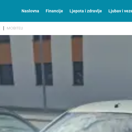
Naslovna
Financije
Ljepota i zdravlje
Ljubav i vez