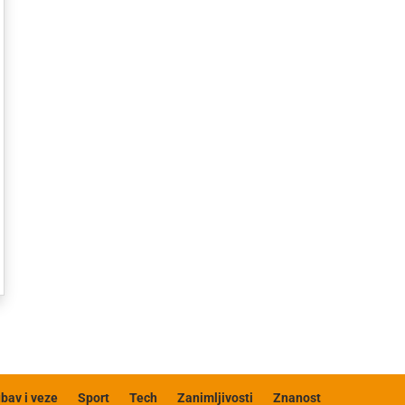
ubav i veze
Sport
Tech
Zanimljivosti
Znanost