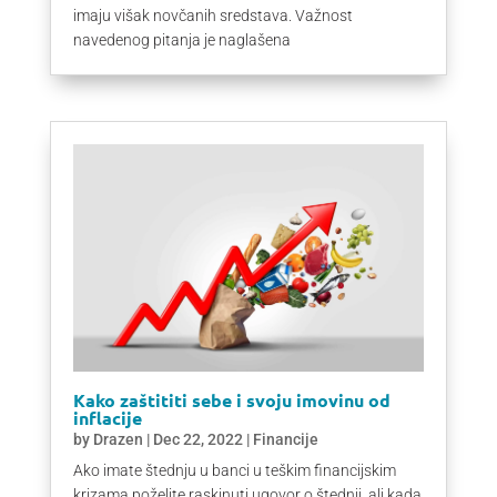
imaju višak novčanih sredstava. Važnost
navedenog pitanja je naglašena
Kako zaštititi sebe i svoju imovinu od
inflacije
by
Drazen
|
Dec 22, 2022
|
Financije
Ako imate štednju u banci u teškim financijskim
krizama poželite raskinuti ugovor o štednji, ali kada