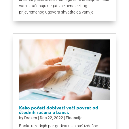
vam izračunaju negativne penale zbog
prijevremenog ugovora shvatite da vam je
Kako početi dobivati ​​veći povrat od
štednih računa u banci.
by
Drazen
|
Dec 22, 2022
|
Financije
Banke u zadnjih par godina nisu baš izdašno