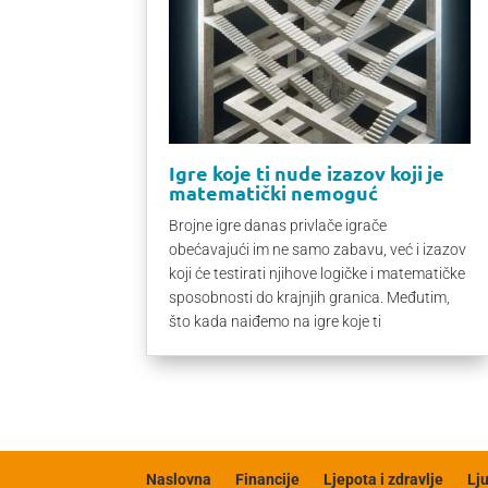
Igre koje ti nude izazov koji je
matematički nemoguć
Brojne igre danas privlače igrače
obećavajući im ne samo zabavu, već i izazov
koji će testirati njihove logičke i matematičke
sposobnosti do krajnjih granica. Međutim,
što kada naiđemo na igre koje ti
Naslovna
Financije
Ljepota i zdravlje
Lj