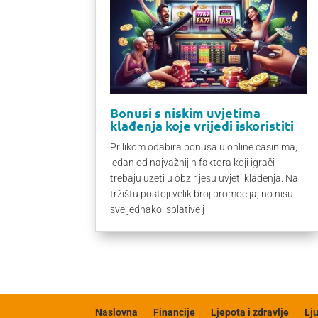
Bonusi s niskim uvjetima
klađenja koje vrijedi iskoristiti
Prilikom odabira bonusa u online casinima,
jedan od najvažnijih faktora koji igrači
trebaju uzeti u obzir jesu uvjeti klađenja. Na
tržištu postoji velik broj promocija, no nisu
sve jednako isplative j
Naslovna
Financije
Ljepota i zdravlje
Lj