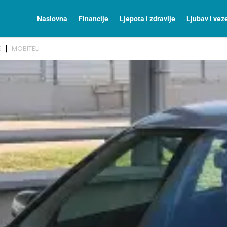
Naslovna
Financije
Ljepota i zdravlje
Ljubav i vez