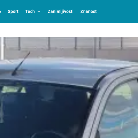
e
Sport
Tech
Zanimljivosti
Znanost