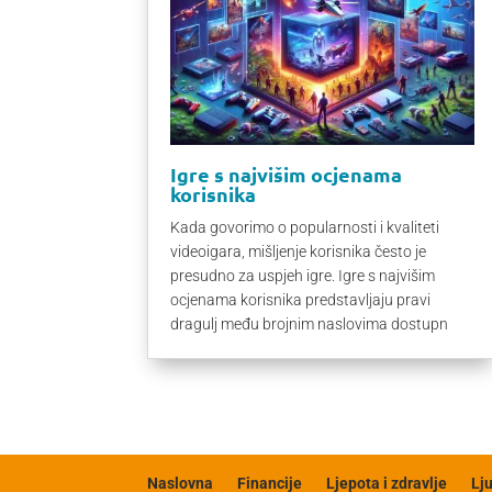
Igre s najvišim ocjenama
korisnika
Kada govorimo o popularnosti i kvaliteti
videoigara, mišljenje korisnika često je
presudno za uspjeh igre. Igre s najvišim
ocjenama korisnika predstavljaju pravi
dragulj među brojnim naslovima dostupn
Naslovna
Financije
Ljepota i zdravlje
Lj