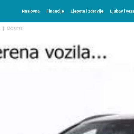
Naslovna
Financije
Ljepota i zdravlje
Ljubav i vez