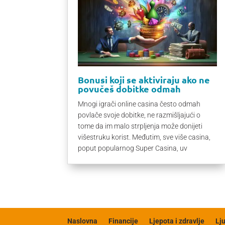
Bonusi koji se aktiviraju ako ne
povučeš dobitke odmah
Mnogi igrači online casina često odmah
povlače svoje dobitke, ne razmišljajući o
tome da im malo strpljenja može donijeti
višestruku korist. Međutim, sve više casina,
poput popularnog Super Casina, uv
Naslovna
Financije
Ljepota i zdravlje
Lj