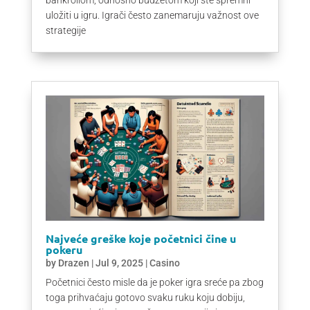
uložiti u igru. Igrači često zanemaruju važnost ove
strategije
Najveće greške koje početnici čine u
pokeru
by
Drazen
|
Jul 9, 2025
|
Casino
Početnici često misle da je poker igra sreće pa zbog
toga prihvaćaju gotovo svaku ruku koju dobiju,