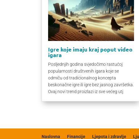
Igre koje imaju kraj poput video
igara
Posljednjih godina svjedočimo rastućoj
popularnosti društvenih igara koje se
odmiču od tradicionalnog koncepta
beskonačne igre ili igre bez jasnog završetka.
Ovaj novi trend proizlazi iz sve većeg utj
Naslovna
Financije
Ljepota i zdravlje
Lj