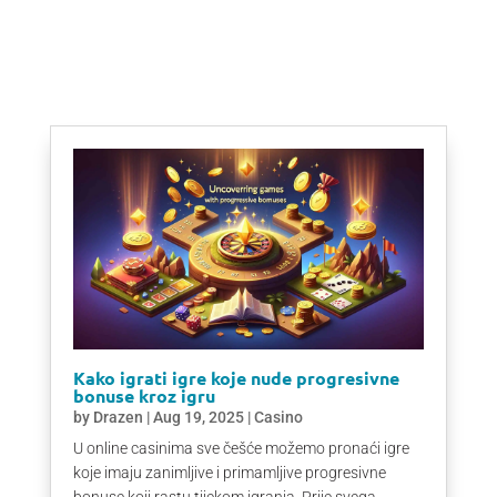
Kako igrati igre koje nude progresivne
bonuse kroz igru
by
Drazen
|
Aug 19, 2025
|
Casino
U online casinima sve češće možemo pronaći igre
koje imaju zanimljive i primamljive progresivne
bonuse koji rastu tijekom igranja. Prije svega,