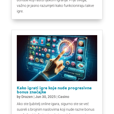
važno je jasno razumjeti kako funkcioniraju takve
igre.
Kako igrati igre koje nude progresivne
bonus značajke
by
Drazen
|
Jun 30, 2025
|
Casino
Ako ste ljubitelj online igara, sigurno ste se već
susreli s brojnim naslovima koji nude razne bonus