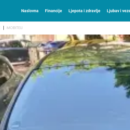
Naslovna
Financije
Ljepota i zdravlje
Ljubav i vez