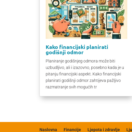
Kako financijski planirati
godišnji odmor
Planiranje godišnjeg odmora može biti
uzbudljivo, ali i izazovno, posebno kada je u
pitanju financijski aspekt. Kako financijski
planirati godišnji odmor zahtijeva pažljivo
razmatranje svih mogućih tr
Naslovna
Financije
Ljepota i zdravlje
Lj