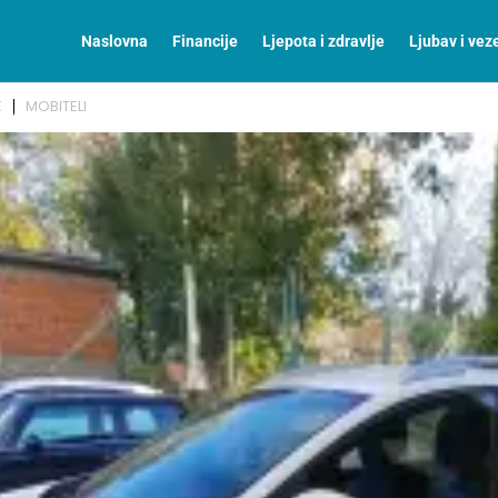
Naslovna
Financije
Ljepota i zdravlje
Ljubav i vez