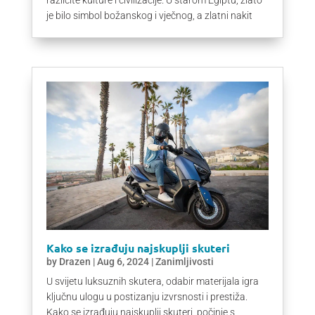
je bilo simbol božanskog i vječnog, a zlatni nakit
Kako se izrađuju najskuplji skuteri
by
Drazen
|
Aug 6, 2024
|
Zanimljivosti
U svijetu luksuznih skutera, odabir materijala igra
ključnu ulogu u postizanju izvrsnosti i prestiža.
Kako se izrađuju najskuplji skuteri, počinje s