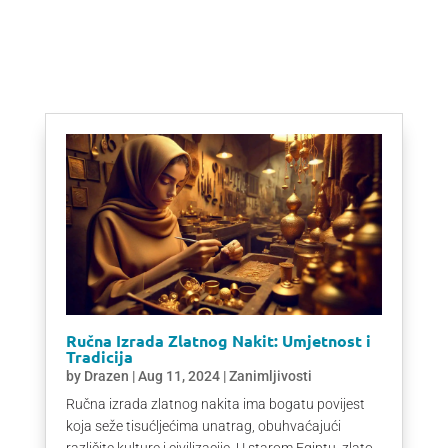
Ručna Izrada Zlatnog Nakit: Umjetnost i
Tradicija
by
Drazen
|
Aug 11, 2024
|
Zanimljivosti
Ručna izrada zlatnog nakita ima bogatu povijest
koja seže tisućljećima unatrag, obuhvaćajući
različite kulture i civilizacije. U starom Egiptu, zlato