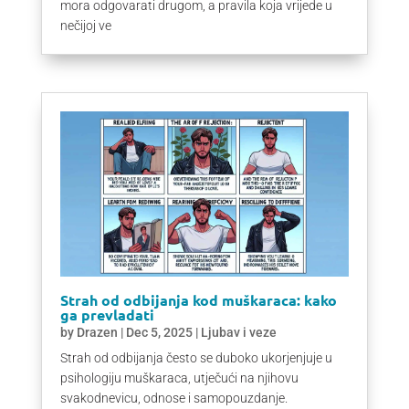
mora odgovarati drugom, a pravila koja vrijede u
nečijoj ve
Strah od odbijanja kod muškaraca: kako
ga prevladati
by
Drazen
|
Dec 5, 2025
|
Ljubav i veze
Strah od odbijanja često se duboko ukorjenjuje u
psihologiju muškaraca, utječući na njihovu
svakodnevicu, odnose i samopouzdanje.