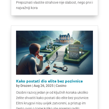
Prepoznati vlastite strahove nije slabost, nego prvi i
najvažniji kora
Kako postati dio elite bez pozivnice
by
Drazen
|
Aug 26, 2025
|
Casino
Osobni razvoj jedan je od ključnih koraka ukoliko
želite shvatiti kako postati dio elite bez pozivnice.
Elitni krugovi nisu uvijek zatvoreni, a pristup im
često ovisi o tome koliko ste spremni raditi