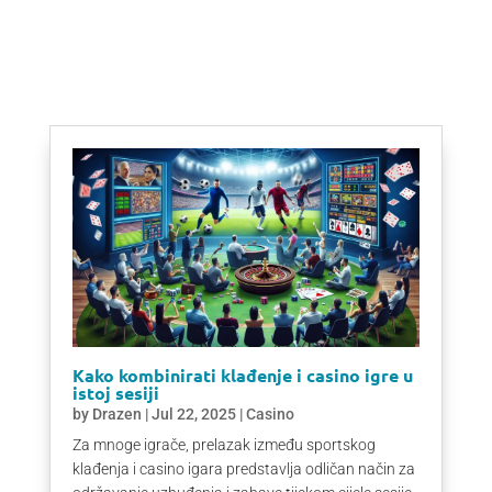
Kako kombinirati klađenje i casino igre u
istoj sesiji
by
Drazen
|
Jul 22, 2025
|
Casino
Za mnoge igrače, prelazak između sportskog
klađenja i casino igara predstavlja odličan način za