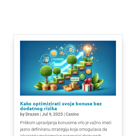
Kako optimizirati svoje bonuse bez
dodatnog rizika
by
Drazen
|
Jul 9, 2025
|
Casino
Prilikom upravljanja bonusima vrlo je važno imati
jasno definiranu strategiju koja omogućava da
iskoristite maksimalan potencijal dostupnih