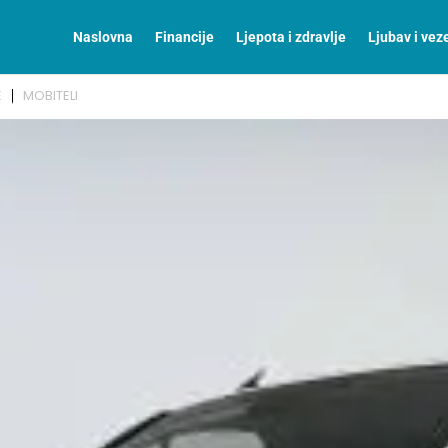
Naslovna
Financije
Ljepota i zdravlje
Ljubav i vez