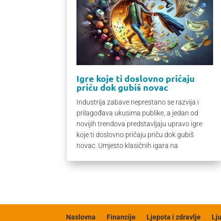
Igre koje ti doslovno pričaju
priču dok gubiš novac
Industrija zabave neprestano se razvija i
prilagođava ukusima publike, a jedan od
novijih trendova predstavljaju upravo igre
koje ti doslovno pričaju priču dok gubiš
novac. Umjesto klasičnih igara na
Naslovna
Financije
Ljepota i zdravlje
Lj