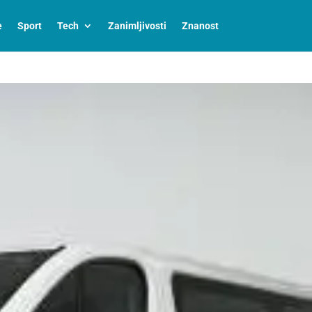
e
Sport
Tech
Zanimljivosti
Znanost