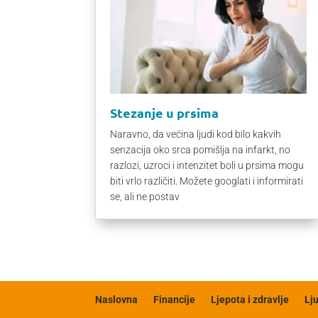
Stezanje u prsima
Naravno, da većina ljudi kod bilo kakvih
senzacija oko srca pomišlja na infarkt, no
razlozi, uzroci i intenzitet boli u prsima mogu
biti vrlo različiti. Možete googlati i informirati
se, ali ne postav
Naslovna
Financije
Ljepota i zdravlje
Lj