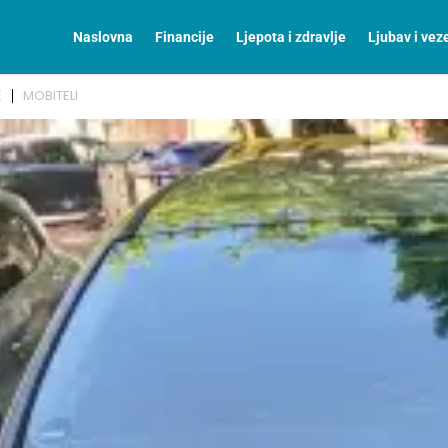
Naslovna
Financije
Ljepota i zdravlje
Ljubav i vez