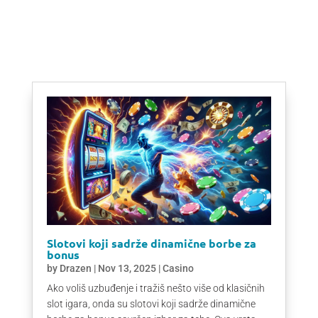
Slotovi koji sadrže dinamične borbe za
bonus
by
Drazen
|
Nov 13, 2025
|
Casino
Ako voliš uzbuđenje i tražiš nešto više od klasičnih
slot igara, onda su slotovi koji sadrže dinamične