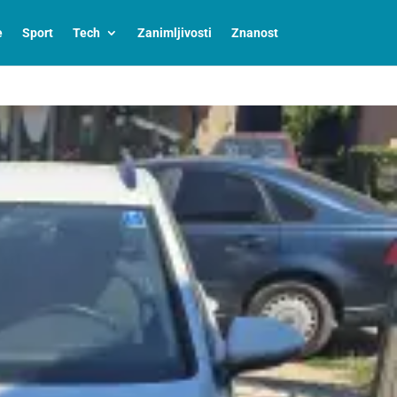
e
Sport
Tech
Zanimljivosti
Znanost