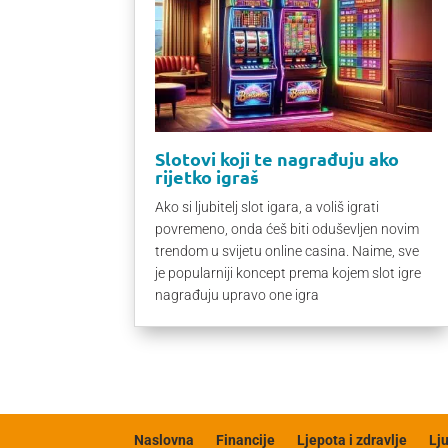
Slotovi koji te nagrađuju ako
rijetko igraš
Ako si ljubitelj slot igara, a voliš igrati
povremeno, onda ćeš biti oduševljen novim
trendom u svijetu online casina. Naime, sve
je popularniji koncept prema kojem slot igre
nagrađuju upravo one igra
Naslovna
Financije
Ljepota i zdravlje
Lj