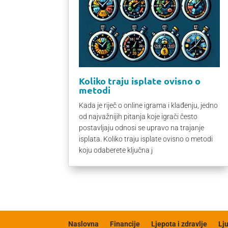
Koliko traju isplate ovisno o
metodi
Kada je riječ o online igrama i klađenju, jedno
od najvažnijih pitanja koje igrači često
postavljaju odnosi se upravo na trajanje
isplata. Koliko traju isplate ovisno o metodi
koju odaberete ključna j
Naslovna
Financije
Ljepota i zdravlje
Lj