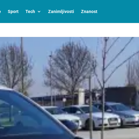
e
Sport
Tech
Zanimljivosti
Znanost