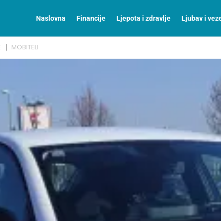
Naslovna
Financije
Ljepota i zdravlje
Ljubav i vez