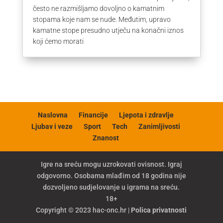
često ne razmišljamo dovoljno o kamatnim
stopama koje nam se nude. Međutim, upravo
kamatne stope presudno utječu na konačni iznos
koji ćemo morati
Naslovna
Financije
Ljepota i zdravlje
Ljubav i veze
Sport
Tech
Zanimljivosti
Znanost
Igre na sreću mogu uzrokovati ovisnost. Igraj
odgovorno. Osobama mlađim od 18 godina nije
dozvoljeno sudjelovanje u igrama na sreću.
18+
Copyright © 2023 hac-onc.hr |
Polica privatnosti