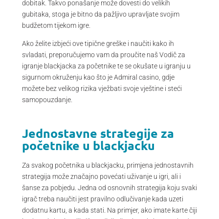
dobitak. Takvo ponašanje može dovesti do velikih
gubitaka, stoga je bitno da pažljivo upravljate svojim
budžetom tijekom igre.
Ako želite izbjeći ove tipične greške i naučiti kako ih
svladati, preporučujemo vam da proučite naš Vodič za
igranje blackjacka za početnike te se okušate u igranju u
sigurnom okruženju kao što je Admiral casino, gdje
možete bez velikog rizika vježbati svoje vještine i steći
samopouzdanje.
Jednostavne strategije za
početnike u blackjacku
Za svakog početnika u blackjacku, primjena jednostavnih
strategija može značajno povećati uživanje u igri, ali i
šanse za pobjedu. Jedna od osnovnih strategija koju svaki
igrač treba naučiti jest pravilno odlučivanje kada uzeti
dodatnu kartu, a kada stati. Na primjer, ako imate karte čiji