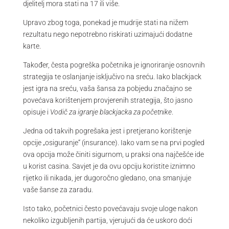
djelitelj mora stati na 17 ili više.
Upravo zbog toga, ponekad je mudrije stati na nižem
rezultatu nego nepotrebno riskirati uzimajući dodatne
karte.
Također, česta pogreška početnika je ignoriranje osnovnih
strategija te oslanjanje isključivo na sreću. Iako blackjack
jest igra na sreću, vaša šansa za pobjedu značajno se
povećava korištenjem provjerenih strategija, što jasno
opisuje i
Vodič za igranje blackjacka za početnike
.
Jedna od takvih pogrešaka jest i pretjerano korištenje
opcije „osiguranje“ (insurance). Iako vam se na prvi pogled
ova opcija može činiti sigurnom, u praksi ona najčešće ide
u korist casina. Savjet je da ovu opciju koristite iznimno
rijetko ili nikada, jer dugoročno gledano, ona smanjuje
vaše šanse za zaradu.
Isto tako, početnici često povećavaju svoje uloge nakon
nekoliko izgubljenih partija, vjerujući da će uskoro doći