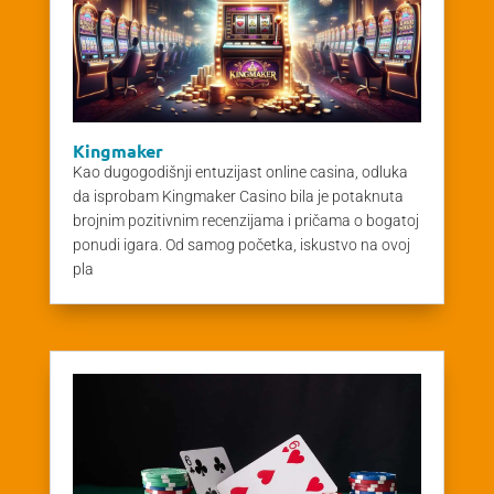
Kingmaker
Kao dugogodišnji entuzijast online casina, odluka
da isprobam Kingmaker Casino bila je potaknuta
brojnim pozitivnim recenzijama i pričama o bogatoj
ponudi igara. Od samog početka, iskustvo na ovoj
pla