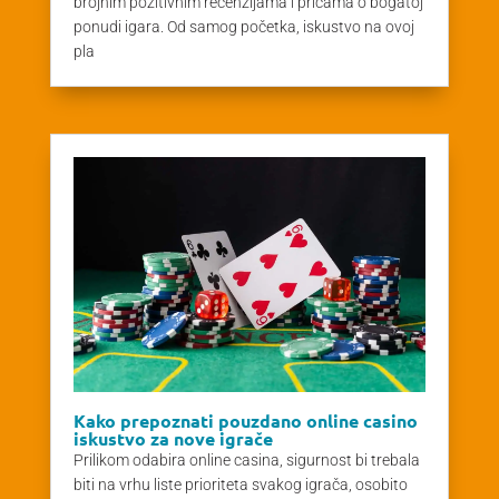
brojnim pozitivnim recenzijama i pričama o bogatoj
ponudi igara. Od samog početka, iskustvo na ovoj
pla
Kako prepoznati pouzdano online casino
iskustvo za nove igrače
Prilikom odabira online casina, sigurnost bi trebala
biti na vrhu liste prioriteta svakog igrača, osobito