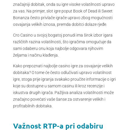
značajniji dobitak, onda su igre visoke volatilnosti upravo
za vas. Na primjer, slot igre poput Book of Dead ili Sweet
Bonanza često privlače igrače upravo zbog mogućnosti
osvajanja velikih iznosa, premda dobitci dolaze rjeđe.
Cro Casino u svojoj bogatoj ponudi ima širok izbor igara
različitih razina volatilnosti, što igračima omogućuje da
sami odaberu onu koja najbolje odgovara njihovim
željama i načinu klađenja.
Kako prepoznati najbolje casino igre za osvajanje velikih
dobitaka? O tome će često odlučivati upravo volatilnost
igre, stoga prije igranja svakako proučite informacije o igri
koje su dostupne u samom casinu ili kroz recenzije i
iskustva drugih igrača. Pažljiva analiza volatilnosti može
značajno povećati vaše šanse za ostvarenje velikih i
profitabilnih dobitaka.
Važnost RTP-a pri odabiru