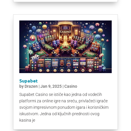
Supabet
by
Drazen
|
Jan 9, 2025
|
Casino
Supabet Casino se ističe kao jedna od vodećih
platformi za online igre na sreću, privlačeći igrače
svojom impresivnom ponudom igara i korisničkim
iskustvom. Jedna od ključnih prednosti ovog
kasina je