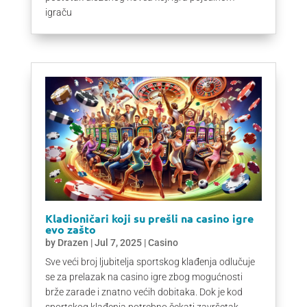
igraču
Kladioničari koji su prešli na casino igre
evo zašto
by
Drazen
|
Jul 7, 2025
|
Casino
Sve veći broj ljubitelja sportskog klađenja odlučuje
se za prelazak na casino igre zbog mogućnosti
brže zarade i znatno većih dobitaka. Dok je kod
sportskog klađenja potrebno čekati završetak