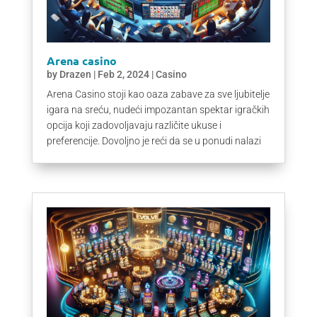
Arena casino
by
Drazen
|
Feb 2, 2024
|
Casino
Arena Casino stoji kao oaza zabave za sve ljubitelje
igara na sreću, nudeći impozantan spektar igračkih
opcija koji zadovoljavaju različite ukuse i
preferencije. Dovoljno je reći da se u ponudi nalazi