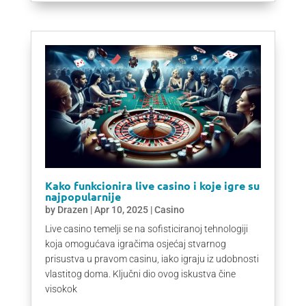
Kako funkcionira live casino i koje igre su
najpopularnije
by
Drazen
|
Apr 10, 2025
|
Casino
Live casino temelji se na sofisticiranoj tehnologiji
koja omogućava igračima osjećaj stvarnog
prisustva u pravom casinu, iako igraju iz udobnosti
vlastitog doma. Ključni dio ovog iskustva čine
visokok