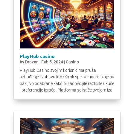
PlayHub casino
by
Drazen
|
Feb 5, 2024
|
Casino
PlayHub Casino svojim korisnicima pruža
uzbuđenje i zabavu kroz širok spektar igara, koje su
pažljivo odabrane kako bi zadovoljile različite ukuse
i preferencije igrača. Platforma se ističe svojom izd