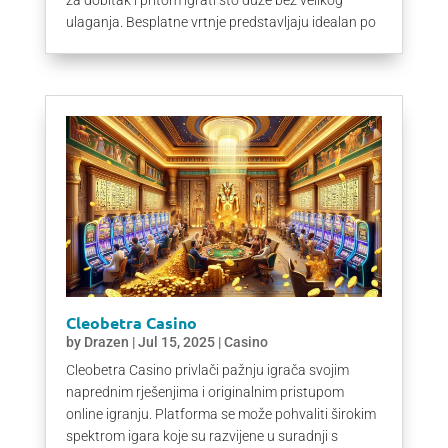
ulaganja. Besplatne vrtnje predstavljaju idealan po
Cleobetra Casino
by
Drazen
|
Jul 15, 2025
|
Casino
Cleobetra Casino privlači pažnju igrača svojim
naprednim rješenjima i originalnim pristupom
online igranju. Platforma se može pohvaliti širokim
spektrom igara koje su razvijene u suradnji s