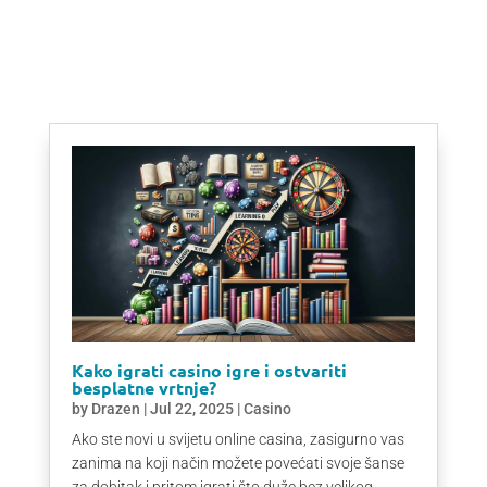
Kako igrati casino igre i ostvariti
besplatne vrtnje?
by
Drazen
|
Jul 22, 2025
|
Casino
Ako ste novi u svijetu online casina, zasigurno vas
zanima na koji način možete povećati svoje šanse
za dobitak i pritom igrati što duže bez velikog