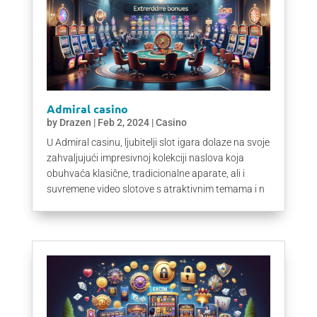
Admiral casino
by
Drazen
|
Feb 2, 2024
|
Casino
U Admiral casinu, ljubitelji slot igara dolaze na svoje
zahvaljujući impresivnoj kolekciji naslova koja
obuhvaća klasične, tradicionalne aparate, ali i
suvremene video slotove s atraktivnim temama i n