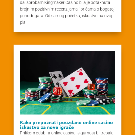
da isprobam Kingmaker Casino bila je potaknuta
brojnim pozitivnim recenzijama i pričama o bogatoj
ponudi igara. Od samog početka, iskustvo na ovoj
pla
Kako prepoznati pouzdano online casino
iskustvo za nove igrače
Prilikom odabira online casina, sigurnost bi trebala