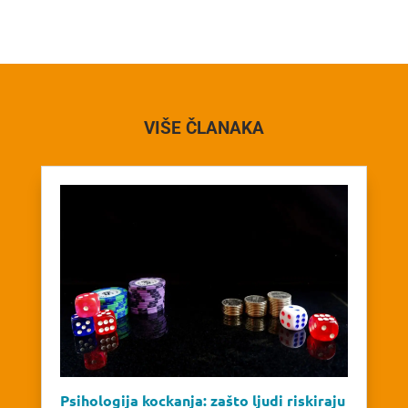
VIŠE ČLANAKA
Psihologija kockanja: zašto ljudi riskiraju