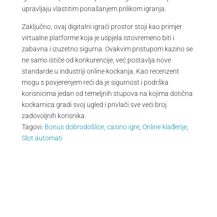
upravljaju vlastitim ponašanjem prilikom igranja.
Zaključno, ovaj digitalni igraći prostor stoji kao primjer
virtualne platforme koja je uspjela istovremeno biti i
zabavna i izuzetno sigurna. Ovakvim pristupom kazino se
ne samo ističe od konkurencije, već postavlja nove
standarde u industriji online kockanja. Kao recenzent
mogu s povjerenjem reći da je sigurnost i podrška
korisnicima jedan od temeljnih stupova na kojima dotična
kockarnica gradi svoj ugled i privlači sve veći broj
zadovoljnih korisnika.
Tagovi:
Bonus dobrodošlice
,
casino igre
,
Online klađenje
,
Slot automati