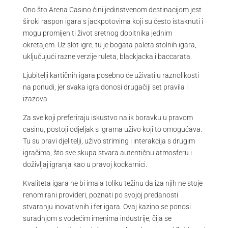
Ono što Arena Casino čini jedinstvenom destinacijom jest
široki raspon igara s jackpotovima koji su često istaknuti i
mogu promijeniti život sretnog dobitnika jednim
okretajem. Uz slot igre, tu je bogata paleta stolnih igara,
uključujući razne verzije ruleta, blackjacka i baccarata.
Ljubitelji kartičnih igara posebno će uživati u raznolikosti
na ponudi, jer svaka igra donosi drugačiji set pravila i
izazova.
Za sve koji preferiraju iskustvo nalik boravku u pravom
casinu, postoji odjeljak s igrama uživo koji to omogućava.
Tu su pravi djelitelji, uživo striming i interakcija s drugim
igračima, što sve skupa stvara autentičnu atmosferu i
doživljaj igranja kao u pravoj kockarnici.
Kvaliteta igara ne bi imala toliku težinu da iza njih ne stoje
renomirani provideri, poznati po svojoj predanosti
stvaranju inovativnih i fer igara. Ovaj kazino se ponosi
suradnjom s vodećim imenima industrije, čija se