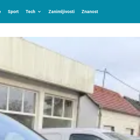
e
Sport
Tech
Zanimljivosti
Znanost