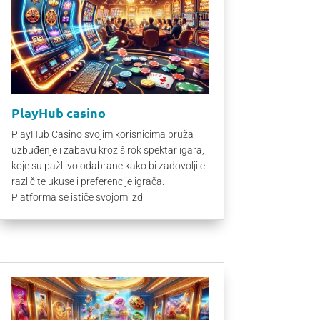
PlayHub casino
PlayHub Casino svojim korisnicima pruža
uzbuđenje i zabavu kroz širok spektar igara,
koje su pažljivo odabrane kako bi zadovoljile
različite ukuse i preferencije igrača.
Platforma se ističe svojom izd