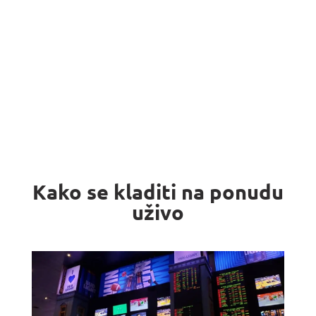
Kako se kladiti na ponudu
uživo