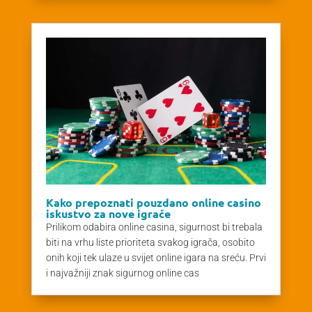
Kako prepoznati pouzdano online casino
iskustvo za nove igrače
Prilikom odabira online casina, sigurnost bi trebala
biti na vrhu liste prioriteta svakog igrača, osobito
onih koji tek ulaze u svijet online igara na sreću. Prvi
i najvažniji znak sigurnog online cas