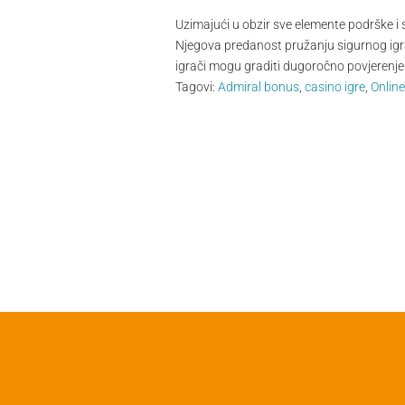
Uzimajući u obzir sve elemente podrške i
Njegova predanost pružanju sigurnog igra
igrači mogu graditi dugoročno povjerenje
Tagovi:
Admiral bonus
,
casino igre
,
Online