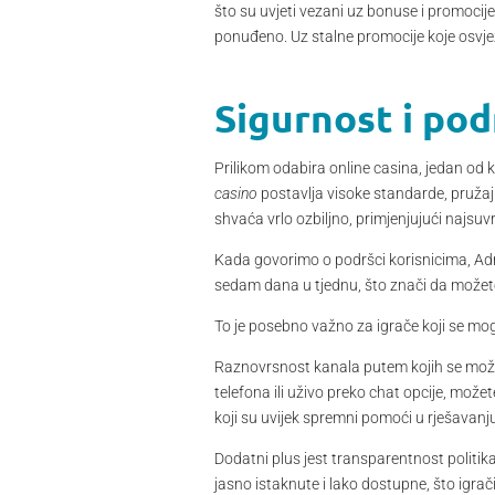
što su uvjeti vezani uz bonuse i promocije
ponuđeno. Uz stalne promocije koje osvjež
Sigurnost i pod
Prilikom odabira online casina, jedan od kl
casino
postavlja visoke standarde, pružaju
shvaća vrlo ozbiljno, primjenjujući najsuv
Kada govorimo o podršci korisnicima, Adm
sedam dana u tjednu, što znači da možete 
To je posebno važno za igrače koji se mog
Raznovrsnost kanala putem kojih se može 
telefona ili uživo preko chat opcije, možete
koji su uvijek spremni pomoći u rješavanj
Dodatni plus jest transparentnost politika
jasno istaknute i lako dostupne, što igra