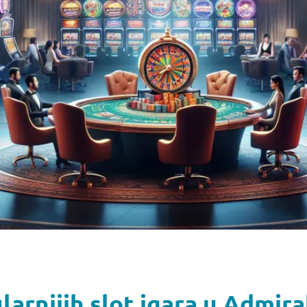
larnijih slot igara u Admira