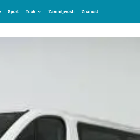
e
Sport
Tech
Zanimljivosti
Znanost