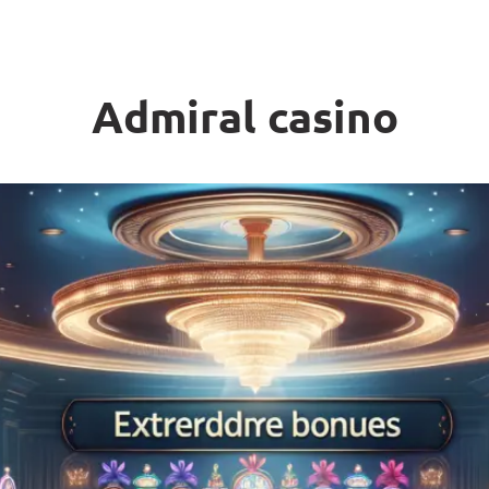
Admiral casino