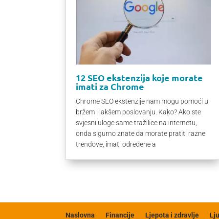
12 SEO ekstenzija koje morate
imati za Chrome
Chrome SEO ekstenzije nam mogu pomoći u
bržem i lakšem poslovanju. Kako? Ako ste
svjesni uloge same tražilice na internetu,
onda sigurno znate da morate pratiti razne
trendove, imati određene a
Naslovna
Financije
Ljepota i zdravlje
Lj