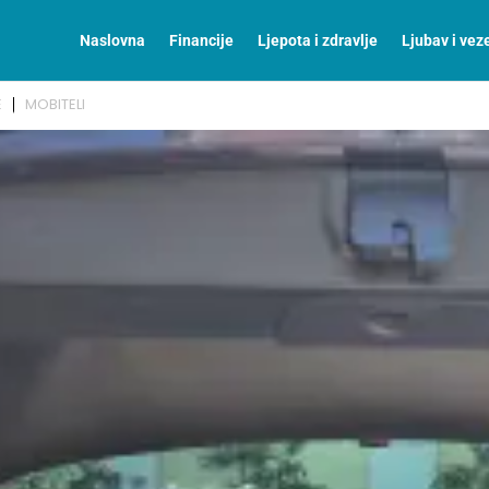
Naslovna
Financije
Ljepota i zdravlje
Ljubav i vez