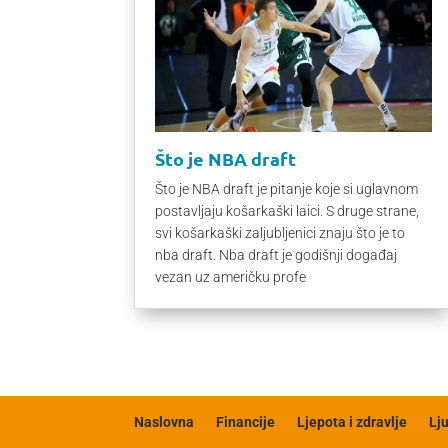
Što je NBA draft
Što je NBA draft je pitanje koje si uglavnom
postavljaju košarkaški laici. S druge strane,
svi košarkaški zaljubljenici znaju što je to
nba draft. Nba draft je godišnji događaj
vezan uz američku profe
Naslovna
Financije
Ljepota i zdravlje
Lj