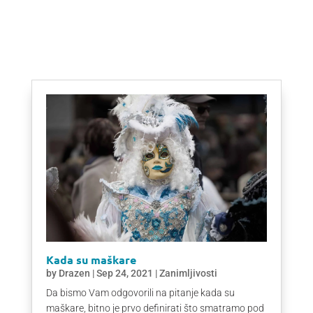
Kada su maškare
by
Drazen
|
Sep 24, 2021
|
Zanimljivosti
Da bismo Vam odgovorili na pitanje kada su
maškare, bitno je prvo definirati što smatramo pod