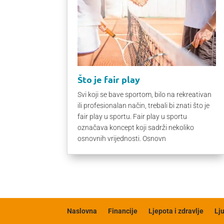
Što je fair play
Svi koji se bave sportom, bilo na rekreativan
ili profesionalan način, trebali bi znati što je
fair play u sportu. Fair play u sportu
označava koncept koji sadrži nekoliko
osnovnih vrijednosti. Osnovn
Naslovna
Financije
Ljepota i zdravlje
Lj