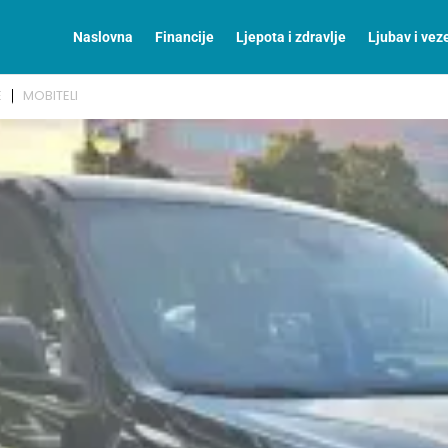
Naslovna
Financije
Ljepota i zdravlje
Ljubav i vez