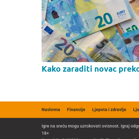
Kako zaraditi novac preko
Naslovna
Financije
Ljepota i zdravlje
Lj
Igre na sreću mogu uzrokovati ovisnost. Igraj o
18+