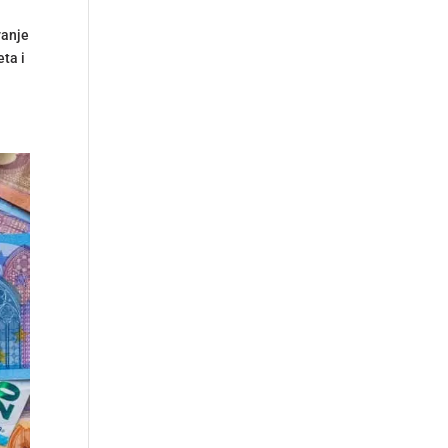
vanje
eta i