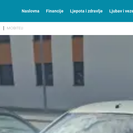
Naslovna
Financije
Ljepota i zdravlje
Ljubav i vez