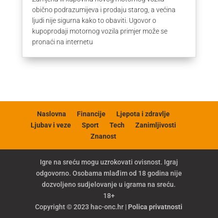
obično podrazumijeva i prodaju starog, a većina
ljudi nije sigurna kako to obaviti. Ugovor o
kupoprodaji motornog vozila primjer može se
pronaći na internetu
Naslovna
Financije
Ljepota i zdravlje
Ljubav i veze
Sport
Tech
Zanimljivosti
Znanost
Igre na sreću mogu uzrokovati ovisnost. Igraj
odgovorno. Osobama mlađim od 18 godina nije
dozvoljeno sudjelovanje u igrama na sreću.
18+
Copyright © 2023 hac-onc.hr |
Polica privatnosti