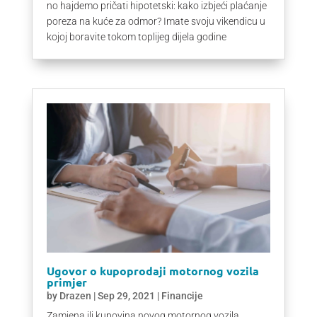
no hajdemo pričati hipotetski: kako izbjeći plaćanje
poreza na kuće za odmor? Imate svoju vikendicu u
kojoj boravite tokom toplijeg dijela godine
Ugovor o kupoprodaji motornog vozila
primjer
by
Drazen
|
Sep 29, 2021
|
Financije
Zamjena ili kupovina novog motornog vozila