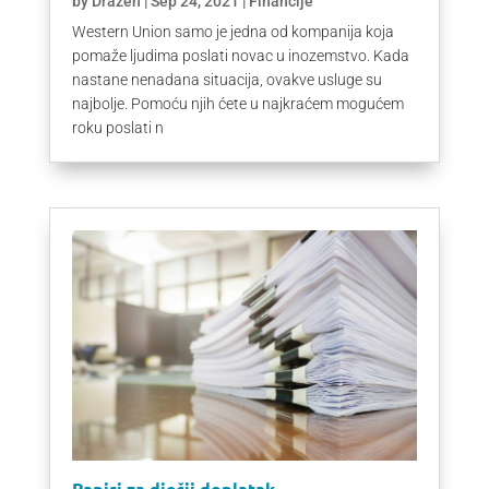
by
Drazen
|
Sep 24, 2021
|
Financije
Western Union samo je jedna od kompanija koja
pomaže ljudima poslati novac u inozemstvo. Kada
nastane nenadana situacija, ovakve usluge su
najbolje. Pomoću njih ćete u najkraćem mogućem
roku poslati n
Papiri za dječji doplatak