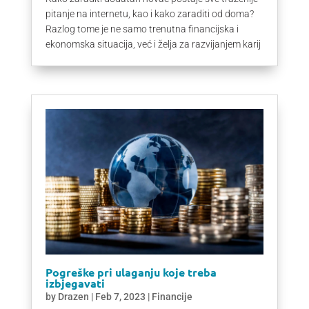
pitanje na internetu, kao i kako zaraditi od doma?
Razlog tome je ne samo trenutna financijska i
ekonomska situacija, već i želja za razvijanjem karij
Pogreške pri ulaganju koje treba
izbjegavati
by
Drazen
|
Feb 7, 2023
|
Financije