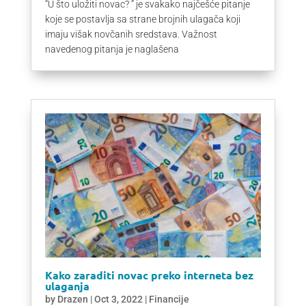
“U što uložiti novac? ” je svakako najčešće pitanje
koje se postavlja sa strane brojnih ulagača koji
imaju višak novčanih sredstava. Važnost
navedenog pitanja je naglašena
Kako zaraditi novac preko interneta bez
ulaganja
by
Drazen
|
Oct 3, 2022
|
Financije