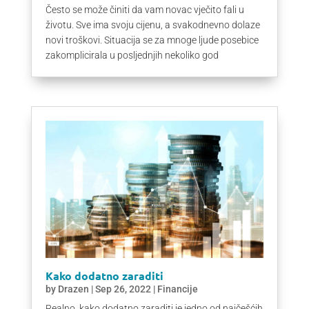
Često se može činiti da vam novac vječito fali u
životu. Sve ima svoju cijenu, a svakodnevno dolaze
novi troškovi. Situacija se za mnoge ljude posebice
zakomplicirala u posljednjih nekoliko god
Kako dodatno zaraditi
by
Drazen
|
Sep 26, 2022
|
Financije
Realno, kako dodatno zaraditi je jedno od najčešćih