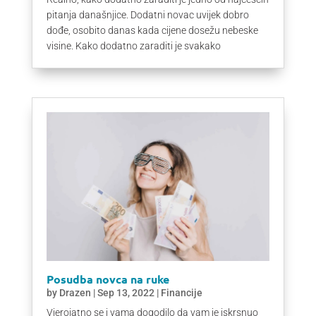
pitanja današnjice. Dodatni novac uvijek dobro
dođe, osobito danas kada cijene dosežu nebeske
visine. Kako dodatno zaraditi je svakako
Posudba novca na ruke
by
Drazen
|
Sep 13, 2022
|
Financije
Vjerojatno se i vama dogodilo da vam je iskrsnuo