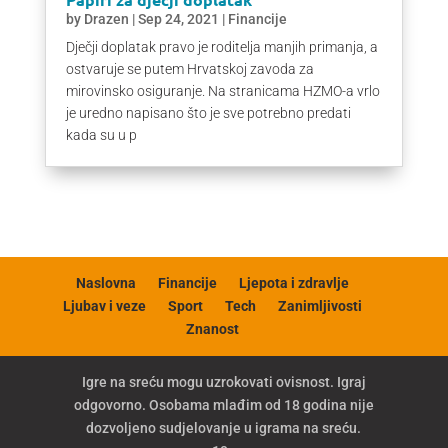
by
Drazen
|
Sep 24, 2021
|
Financije
Dječji doplatak pravo je roditelja manjih primanja, a
ostvaruje se putem Hrvatskoj zavoda za
mirovinsko osiguranje. Na stranicama HZMO-a vrlo
je uredno napisano što je sve potrebno predati
kada su u p
Naslovna
Financije
Ljepota i zdravlje
Ljubav i veze
Sport
Tech
Zanimljivosti
Znanost
Igre na sreću mogu uzrokovati ovisnost. Igraj
odgovorno. Osobama mlađim od 18 godina nije
dozvoljeno sudjelovanje u igrama na sreću.